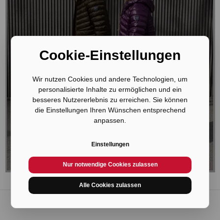
Cookie-Einstellungen
Wir nutzen Cookies und andere Technologien, um
Dolomite Cinquantaquattro Winter
personalisierte Inhalte zu ermöglichen und ein
Kollektion
besseres Nutzererlebnis zu erreichen. Sie können
die Einstellungen Ihren Wünschen entsprechend
Warm und stylisch durch die kalte Jahreszeit!
anpassen.
Cinquantaquattro Dolomite ist ein unverwechselbarer Mix
aus Details: hochwertige Materialien gepaart mit
Einstellungen
Handwerkskunst.
Nur notwendige Cookies zulassen
Alle Cookies zulassen