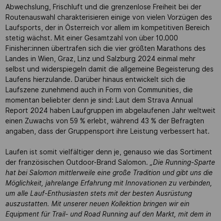
Abwechslung, Frischluft und die grenzenlose Freiheit bei der
Routenauswahl charakterisieren einige von vielen Vorzügen des
Laufsports, der in Österreich vor allem im kompetitiven Bereich
stetig wächst. Mit einer Gesamtzahl von über 10.000
Finisher:innen übertrafen sich die vier größten Marathons des
Landes in Wien, Graz, Linz und Salzburg 2024 einmal mehr
selbst und widerspiegeln damit die allgemeine Begeisterung des
Laufens hierzulande. Darüber hinaus entwickelt sich die
Laufszene zunehmend auch in Form von Communities, die
momentan beliebter denn je sind: Laut dem Strava Annual
Report 2024 haben Laufgruppen im abgelaufenen Jahr weltweit
einen Zuwachs von 59 % erlebt, während 43 % der Befragten
angaben, dass der Gruppensport ihre Leistung verbessert hat.
Laufen ist somit vielfältiger denn je, genauso wie das Sortiment
der französischen Outdoor-Brand Salomon.
„Die Running-Sparte
hat bei Salomon mittlerweile eine große Tradition und gibt uns die
Möglichkeit, jahrelange Erfahrung mit Innovationen zu verbinden,
um alle Lauf-Enthusiasten stets mit der besten Ausrüstung
auszustatten. Mit unserer neuen Kollektion bringen wir ein
Equipment für Trail- und Road Running auf den Markt, mit dem in