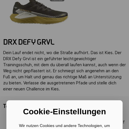
DRX DEFY GRVL
Dein Lauf endet nicht, wo die Straße aufhört. Das ist Kies. Der
DRX Defy Grvl ist ein geführter leichtgewichtiger
Trainingsschuh, mit dem du überall laufen kannst, auch wenn der
Weg nicht gepflastert ist. Er schmiegt sich angenehm an den
Fuß an, um Halt und genau das richtige Maß an Unterstützung
zu bieten. Verlasse die ausgetretenen Pfade und stelle dich
einer neuen Challence im Kies.
Top Features:
Cookie-Einstellungen
Leicht geführtes Laufgefühl:
Das Active Chassis ist darauf
Wir nutzen Cookies und andere Technologien, um
ausgerichtet, die natürlichen Bewegungen deines Körpers