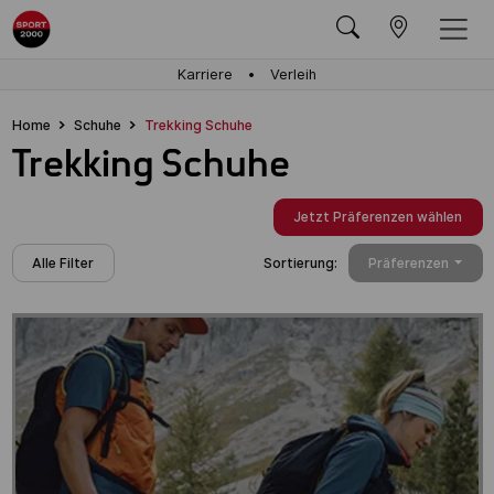
Karriere
Verleih
Home
Schuhe
Trekking Schuhe
Trekking Schuhe
Jetzt Präferenzen wählen
Alle Filter
Sortierung:
Präferenzen