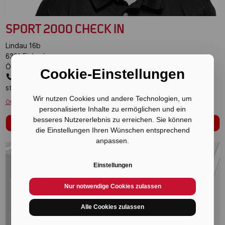
SPORT 2000 CHECK IN
Lindau 16b
6391
Fieberbrunn
Österreich
Cookie-Einstellungen
+43 5354 57147
stoeckl.fieberbrunn@sport2000.at
Wir nutzen Cookies und andere Technologien, um
Öffnungszeiten ansehen
Impressum/AGB
personalisierte Inhalte zu ermöglichen und ein
besseres Nutzererlebnis zu erreichen. Sie können
Skiverleih Fieberbrunn
die Einstellungen Ihren Wünschen entsprechend
anpassen.
+
Einstellungen
−
Nur notwendige Cookies zulassen
Alle Cookies zulassen