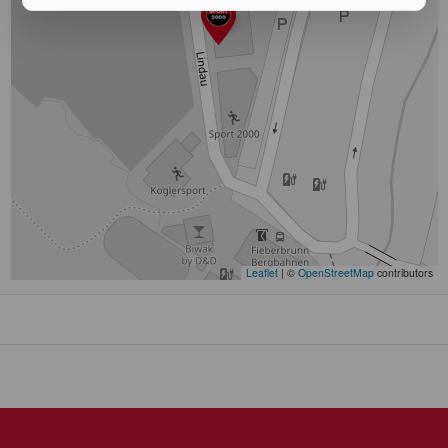
Leaflet
|
©
OpenStreetMap
contributors