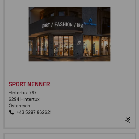
SPORT NENNER
Hintertux 767
6294
Hintertux
Österreich
+43 5287 862621