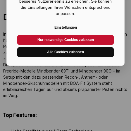
besseres Nutzererlebnis zu erreichen. Sie können
die Einstellungen Ihren Wünschen entsprechend
anpassen.
Das perfekte K2 Setup
Einstellungen
In Kombination mit den Disruption- und Mindbender-Skimodellen
Nur notwendige Cookies zulassen
haben Skifahrerinnen und Skifahrer, die Wert auf Komfort und
Performance legen, ab diesem Winter die Möglichkeit, aus
Alle Cookies zulassen
zahlreichen Kombinationen ihr perfektes K2-Setup
zusammenzustellen. Denn egal ob Pisten-Modelle wie der
Disruption 78Ti oder der Disruption MTi W, oder die variable
Freeride-Modelle Mindbender 89Ti und Mindbender 90C – im
Setup mit den dazu passenden Recon-, Anthem- oder
Mindbender-Skischuhmodellen mit BOA-Fit System steht
erlebnisreichen Tagen auf und abseits präparierter Pisten nichts
im Weg.
Top Features: