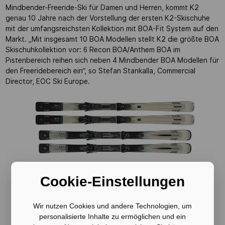
Mindbender-Freeride-Ski für Damen und Herren, kommt K2
genau 10 Jahre nach der Vorstellung der ersten K2-Skischuhe
mit der umfangsreichsten Kollektion mit BOA-Fit System auf den
Markt. „Mit insgesamt 10 BOA Modellen stellt K2 die größte BOA
Skischuhkollektion vor: 6 Recon BOA/Anthem BOA im
Pistenbereich reihen sich neben 4 Mindbender BOA Modellen für
den Freeridebereich ein“, so Stefan Stankalla, Commercial
Director, EOC Ski Europe.
Cookie-Einstellungen
Wir nutzen Cookies und andere Technologien, um
personalisierte Inhalte zu ermöglichen und ein