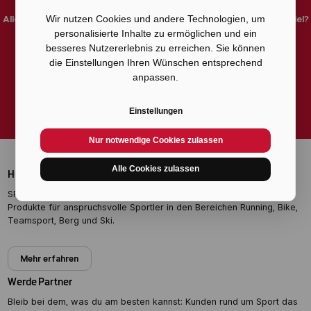
Alle sportlichen Trends und Aktionen im Blick zu haben ist dein Ziel?
Wir nutzen Cookies und andere Technologien, um
Dann melde dich jetzt für unseren Newsletter an.
personalisierte Inhalte zu ermöglichen und ein
besseres Nutzererlebnis zu erreichen. Sie können
die Einstellungen Ihren Wünschen entsprechend
Zum Newsletter anmelden
anpassen.
Einstellungen
Nur notwendige Cookies zulassen
Alle Cookies zulassen
HOME OF EXPERTS
SPORT 2000 Händler bieten professionelle Beratung und Top-
Produkte für anspruchsvolle Sportler in den Bereichen Running, Bike,
Teamsport, Berg und Ski.
Mehr erfahren
Werde Partner
Bleib bei dem, was du am besten kannst: Kunden rund um Sport das