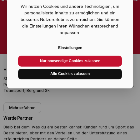
Dann melde dich jetzt für unseren Newsletter an.
Wir nutzen Cookies und andere Technologien, um
personalisierte Inhalte zu ermöglichen und ein
besseres Nutzererlebnis zu erreichen. Sie können
Zum Newsletter anmelden
die Einstellungen Ihren Wünschen entsprechend
anpassen.
Einstellungen
Nur notwendige Cookies zulassen
HOME OF EXPERTS
Alle Cookies zulassen
SPORT 2000 Händler bieten professionelle Beratung und Top-
Produkte für anspruchsvolle Sportler in den Bereichen Running, Bike,
Teamsport, Berg und Ski.
Mehr erfahren
Werde Partner
Bleib bei dem, was du am besten kannst: Kunden rund um Sport das
Beste bieten, aber mit den Vorteilen und der Unterstützung eines
erfolgreichen Partners an deiner Seite.