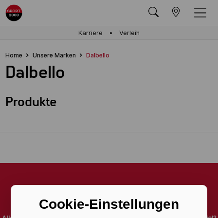
Karriere
Verleih
Home
Unsere Marken
Dalbello
Dalbello
Produkte
Bleib auf dem Laufenden.
Cookie-Einstellungen
Alle sportlichen Trends und Aktionen im Blick zu haben ist dein Ziel?